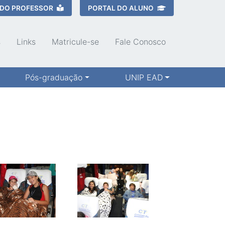
 DO PROFESSOR
PORTAL DO ALUNO
s
Links
Matricule-se
Fale Conosco
Pós-graduação
UNIP EAD