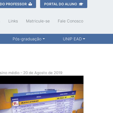
 DO PROFESSOR
PORTAL DO ALUNO
s
Links
Matricule-se
Fale Conosco
Pós-graduação
UNIP EAD
sino médio - 20 de Agosto de 2019