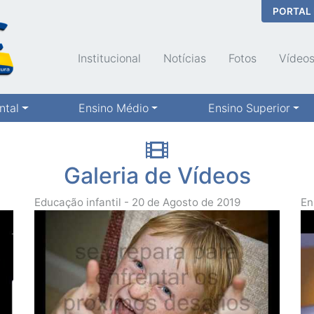
PORTAL
Institucional
Notícias
Fotos
Vídeo
ntal
Ensino Médio
Ensino Superior
Galeria de Vídeos
Educação infantil - 20 de Agosto de 2019
En